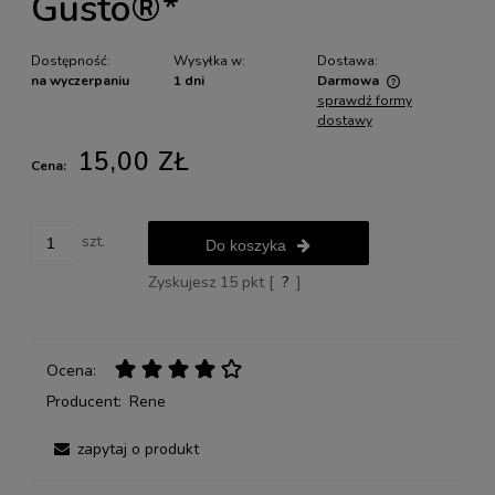
Gusto®*
Dostępność:
Wysyłka w:
Dostawa:
na wyczerpaniu
1 dni
Darmowa
sprawdź formy
Cena nie zawiera ewentualnych kosztów płatności
dostawy
15,00 ZŁ
Cena:
szt.
Do koszyka
Zyskujesz
15
pkt [
?
]
Ocena:
Producent:
Rene
zapytaj o produkt