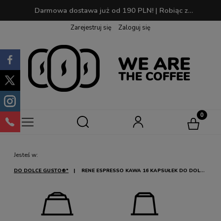
Darmowa dostawa już od 190 PLN! | Robiąc zakupy zbierasz punkty, które później możesz wymienić na swoją ulubioną kawę!
Zarejestruj się
Zaloguj się
Jesteś w:
DO DOLCE GUSTO®*
RENE ESPRESSO KAWA 16 KAPSUŁEK DO DOLCE
GUSTO®*