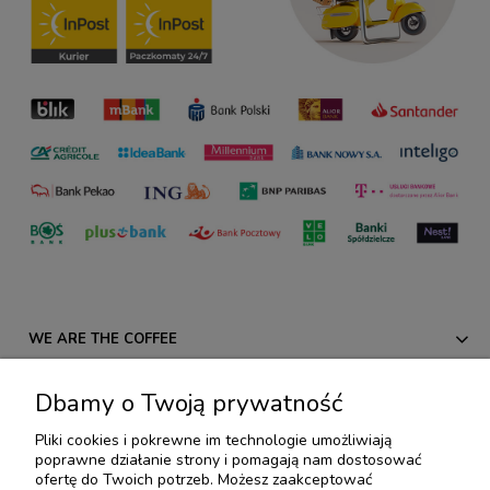
WE ARE THE COFFEE
REGULAMINY
Dbamy o Twoją prywatność
Pliki cookies i pokrewne im technologie umożliwiają
PROMOCJE I NOWOŚCI
poprawne działanie strony i pomagają nam dostosować
ofertę do Twoich potrzeb. Możesz zaakceptować