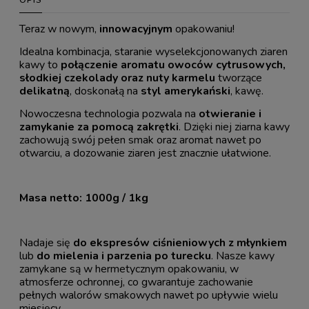
Teraz w nowym,
innowacyjnym
opakowaniu!
Idealna kombinacja, staranie wyselekcjonowanych ziaren
kawy to
połączenie aromatu owoców cytrusowych,
słodkiej czekolady oraz nuty karmelu
tworzące
delikatną
, doskonałą na
styl amerykański
, kawę.
Nowoczesna technologia pozwala na
otwieranie i
zamykanie za pomocą zakrętki
. Dzięki niej ziarna kawy
zachowują swój pełen smak oraz aromat nawet po
otwarciu, a dozowanie ziaren jest znacznie ułatwione.
Masa netto: 1000g / 1kg
Nadaje się
do ekspresów ciśnieniowych z młynkiem
lub
do mielenia i parzenia po turecku
. Nasze kawy
zamykane są w hermetycznym opakowaniu, w
atmosferze ochronnej, co gwarantuje zachowanie
pełnych walorów smakowych nawet po upływie wielu
miesięcy.