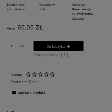
Dostępność:
Wysyłka w:
Dostawa:
średnia ilość
1 dni
Darmowa
sprawdź formy
Cena nie zawiera ewentualnych kosztów płatności
dostawy
60,00 ZŁ
Cena:
szt.
Do koszyka
Zyskujesz
60
pkt [
?
]
Ocena:
Producent:
Rene
zapytaj o produkt
OPIS