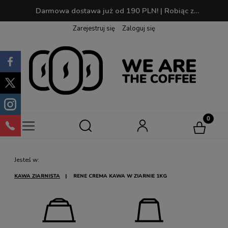
Darmowa dostawa już od 190 PLN! | Robiąc zakupy zbierasz punkty, które później możesz wymienić na swoją ulubioną kawę!
Zarejestruj się
Zaloguj się
Jesteś w:
KAWA ZIARNISTA
RENE CREMA KAWA W ZIARNIE 1KG