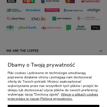
WE ARE THE COFFEE
REGULAMINY
Dbamy o Twoją prywatność
Pliki cookies i pokrewne im technologie umożliwiają
PROMOCJE I NOWOŚCI
poprawne działanie strony i pomagają nam dostosować
ofertę do Twoich potrzeb. Możesz zaakceptować
wykorzystanie przez nas wszystkich tych plików i przejść do
KOLEKCJE SPECJALNE
sklepu lub dostosować użycie plików do swoich preferencji,
wybierając opcję "Dostosuj zgody".
Więcej o plikach cookies
przeczytasz w naszej Polityce prywatności.
* Nescafé®* Dolce Gusto®*, Nespresso®*, Senseo®* oraz ESE®* są