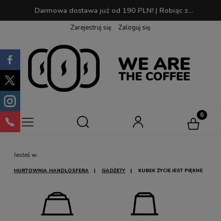
Darmowa dostawa już od 190 PLN! | Robiąc zakupy zbierasz punkty, które później możesz wymienić na swoją ulubioną kawę!
Zarejestruj się
Zaloguj się
Jesteś w:
HURTOWNIA HANDLOSFERA
GADŻETY
KUBEK ŻYCIE JEST PIĘKNE