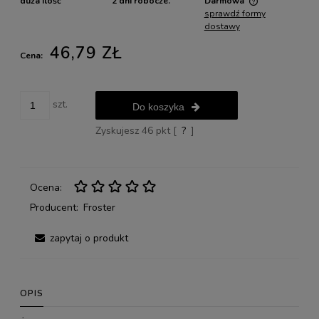
duża ilość
2 dni robocze.
Darmowa
sprawdź formy
Cena nie zawiera ewentualnych kosztów płatności
dostawy
46,79 ZŁ
Cena:
szt.
Do koszyka
Zyskujesz
46
pkt [
?
]
Ocena:
Producent:
Froster
zapytaj o produkt
OPIS