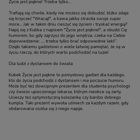
Życie jest piękne! Trzeba tylko...
Trafiają się chwile, kiedy nie możesz się dobudzić, łóżko zdaje
się krzyczeć "Wracaj!", a kawa jakby straciła swoje super
moce... Jak w takim dniu cieszyć się życiem i tryskać energią?
Napij się z Kubka z napisem "Życie jest piękne!", a obudzi Cię
humorem, bo gdy zajrzysz do jego wnętrza, czeka na Ciebie
dopowiedzenie: „…trzeba tylko brać odpowiednie leki!”.
Dzięki takiemu gadżetowi o wiele łatwiej pamiętać, że są w
życiu rzeczy, do których warto podchodzić na luzie!
Dla ludzi z dystansem do świata
Kubek Życie jest piękne to pomysłowy gadżet dla każdego,
kto do życia podchodzi z dystansem i ma poczucie humoru.
Może być też dowcipnym prezentem dla studenta psychologii
czy świeżo upieczonego lekarza, którym nieobce są żarty.
Ucieszy też optymistyczną koleżankę czy bardzo dobrego
kumpla. Taki prezent wywoła uśmiech za każdym razem, gdy
obdarowana osoba się z niego napije.