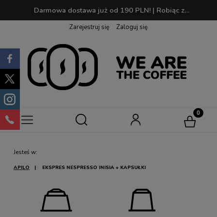
Darmowa dostawa już od 190 PLN! | Robiąc zakupy zbierasz punkty, które później możesz wymienić na swoją ulubioną kawę!
Zarejestruj się
Zaloguj się
Jesteś w:
APILO
EKSPRES NESPRESSO INISIA + KAPSUŁKI