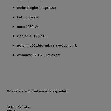
technologia:
Nespresso,
kolor:
czarny,
moc:
1260 W,
ciśnienie:
19 BAR,
pojemność zbiornika na wodę:
0,7 l,
wymiary:
32.1 x 12 x 23 cm.
W zestawie 3 opakowania kapsułek:
RENE Ristretto