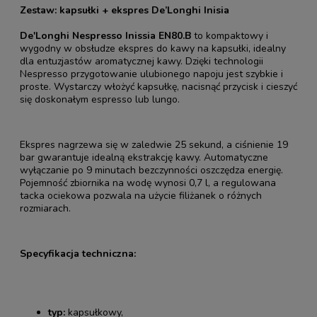
Zestaw: kapsułki + ekspres De’Longhi Inisia
De'Longhi Nespresso Inissia EN80.B
to kompaktowy i
wygodny w obsłudze ekspres do kawy na kapsułki, idealny
dla entuzjastów aromatycznej kawy. Dzięki technologii
Nespresso przygotowanie ulubionego napoju jest szybkie i
proste. Wystarczy włożyć kapsułkę, nacisnąć przycisk i cieszyć
się doskonałym espresso lub lungo.
Ekspres nagrzewa się w zaledwie 25 sekund, a ciśnienie 19
bar gwarantuje idealną ekstrakcję kawy. Automatyczne
wyłączanie po 9 minutach bezczynności oszczędza energię.
Pojemność zbiornika na wodę wynosi 0,7 l, a regulowana
tacka ociekowa pozwala na użycie filiżanek o różnych
rozmiarach.
Specyfikacja techniczna:
typ:
kapsułkowy,