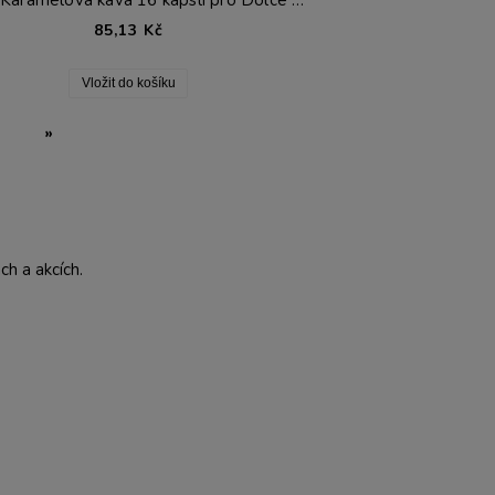
RENE Karamelová káva 16 kapslí pro Dolce Gusto®*
85,13 Kč
Vložit do košíku
»
h a akcích.