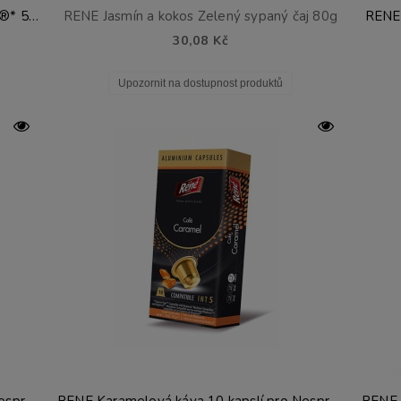
RENE Irish Cream podložky pro Senseo®* 50 ks.
RENE Jasmín a kokos Zelený sypaný čaj 80g
RENE 
30,08 Kč
Upozornit na dostupnost produktů