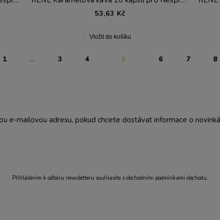
RENE Karamelová káva 10 kapslí pro Nespresso®*
RENE Karamelová káva 10 kapslí pro Nespresso®*
53,63 Kč
Vložit do košíku
1
3
4
6
7
8
...
5
ou e-mailovou adresu, pokud chcete dostávat informace o novinkác
Přihlášením k odběru newsletteru souhlasíte s obchodními podmínkami obchodu.