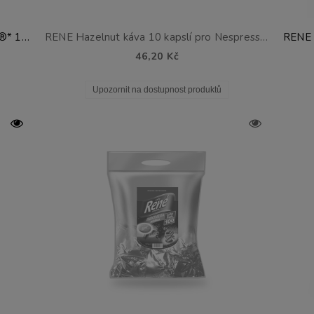
RENE Guatemala podložky pro Senseo®* 100 ks.
RENE Hazelnut káva 10 kapslí pro Nespresso®*
46,20 Kč
Upozornit na dostupnost produktů