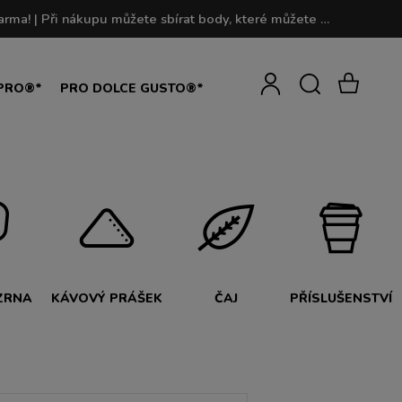
POZOR! V současné době zpracováváme objednávky do 2 dnů. Při objednávkách nad 190 PLN je doprava zdarma! | Při nákupu můžete sbírat body, které můžete později vyměnit za svou oblíbenou kávu!
Vytvořit účet
Přihlásit se
PRO®*
PRO DOLCE GUSTO®*
ZRNA
KÁVOVÝ PRÁŠEK
ČAJ
PŘÍSLUŠENSTVÍ