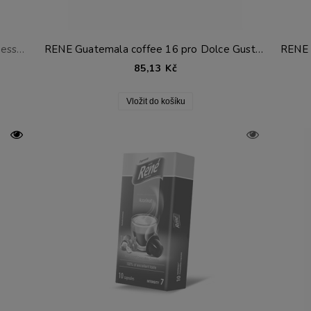
RENE Flavor set 3x 10 kapslí pro Nespresso®*
RENE Guatemala coffee 16 pro Dolce Gusto®*
85,13 Kč
Vložit do košíku