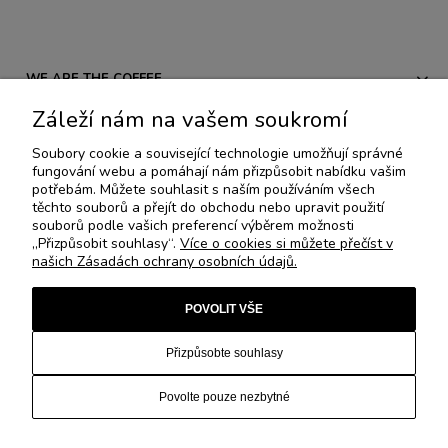
WE ARE THE COFFEE
Záleží nám na vašem soukromí
PŘEDPISY
Soubory cookie a související technologie umožňují správné
fungování webu a pomáhají nám přizpůsobit nabídku vašim
AKCE A NOVÉ PRODUKTY
potřebám. Můžete souhlasit s naším používáním všech
těchto souborů a přejít do obchodu nebo upravit použití
souborů podle vašich preferencí výběrem možnosti
SPECIÁLNÍ KOLEKCE
„Přizpůsobit souhlasy“.
Více o cookies si můžete přečíst v
našich Zásadách ochrany osobních údajů.
Nescafé®
,
Dolce Gusto®
,
Nespresso®
,
Senseo®
a
ESE®
jsou
POVOLIT VŠE
registrované ochranné známky, se kterými We are the Coffee ani
Rene Coffee Pads nejsou nijak spojeny nebo sdruženy. Všechna práva
Přizpůsobte souhlasy
vyhrazena © We are the Coffee 2019 by:
CYAN.STUDIO
Povolte pouze nezbytné
Zobrazit plnou verzi stránky
Sklep internetowy Shoper.pl