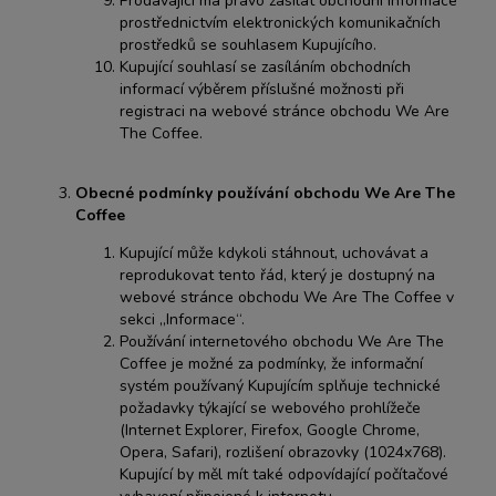
Prodávající má právo zasílat obchodní informace
prostřednictvím elektronických komunikačních
prostředků se souhlasem Kupujícího.
Kupující souhlasí se zasíláním obchodních
informací výběrem příslušné možnosti při
registraci na webové stránce obchodu We Are
The Coffee.
Obecné podmínky používání obchodu We Are The
Coffee
Kupující může kdykoli stáhnout, uchovávat a
reprodukovat tento řád, který je dostupný na
webové stránce obchodu We Are The Coffee v
sekci „Informace“.
Používání internetového obchodu We Are The
Coffee je možné za podmínky, že informační
systém používaný Kupujícím splňuje technické
požadavky týkající se webového prohlížeče
(Internet Explorer, Firefox, Google Chrome,
Opera, Safari), rozlišení obrazovky (1024x768).
Kupující by měl mít také odpovídající počítačové