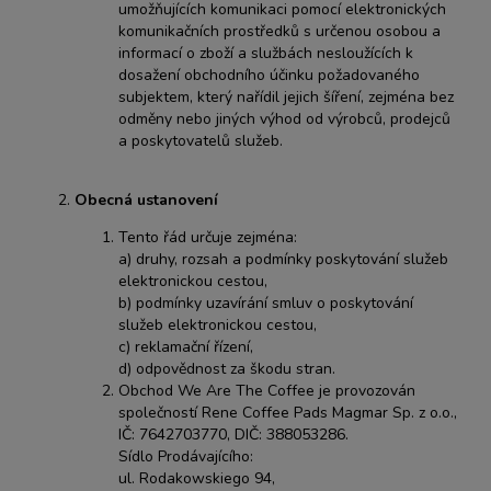
umožňujících komunikaci pomocí elektronických
komunikačních prostředků s určenou osobou a
informací o zboží a službách nesloužících k
dosažení obchodního účinku požadovaného
subjektem, který nařídil jejich šíření, zejména bez
odměny nebo jiných výhod od výrobců, prodejců
a poskytovatelů služeb.
Obecná ustanovení
Tento řád určuje zejména:
a) druhy, rozsah a podmínky poskytování služeb
elektronickou cestou,
b) podmínky uzavírání smluv o poskytování
služeb elektronickou cestou,
c) reklamační řízení,
d) odpovědnost za škodu stran.
Obchod We Are The Coffee je provozován
společností Rene Coffee Pads Magmar Sp. z o.o.,
IČ: 7642703770, DIČ: 388053286.
Sídlo Prodávajícího:
ul. Rodakowskiego 94,