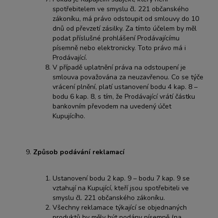
spotřebitelem ve smyslu čl. 221 občanského
zákoníku, má právo odstoupit od smlouvy do 10
dnů od převzetí zásilky. Za tímto účelem by měl
podat příslušné prohlášení Prodávajícímu
písemně nebo elektronicky. Toto právo má i
Prodávající.
V případě uplatnění práva na odstoupení je
smlouva považována za neuzavřenou. Co se týče
vrácení plnění, platí ustanovení bodu 4 kap. 8 –
bodu 6 kap. 8, s tím, že Prodávající vrátí částku
bankovním převodem na uvedený účet
Kupujícího.
Způsob podávání reklamací
Ustanovení bodu 2 kap. 9 – bodu 7 kap. 9 se
vztahují na Kupující, kteří jsou spotřebiteli ve
smyslu čl. 221 občanského zákoníku.
Všechny reklamace týkající se objednaných
produktů by měly být podány písemně (na