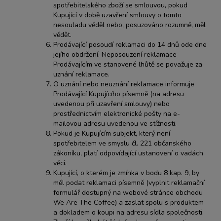
spotřebitelského zboží se smlouvou, pokud
Kupující v době uzavření smlouvy o tomto
nesouladu věděl nebo, posuzováno rozumně, měl
vědět.
Prodávající posoudí reklamaci do 14 dnů ode dne
jejího obdržení. Neposouzení reklamace
Prodávajícím ve stanovené lhůtě se považuje za
uznání reklamace.
O uznání nebo neuznání reklamace informuje
Prodávající Kupujícího písemně (na adresu
uvedenou při uzavření smlouvy) nebo
prostřednictvím elektronické pošty na e-
mailovou adresu uvedenou ve stížnosti.
Pokud je Kupujícím subjekt, který není
spotřebitelem ve smyslu čl. 221 občanského
zákoníku, platí odpovídající ustanovení o vadách
věci.
Kupující, o kterém je zmínka v bodu 8 kap. 9, by
měl podat reklamaci písemně (vyplnit reklamační
formulář dostupný na webové stránce obchodu
We Are The Coffee) a zaslat spolu s produktem
a dokladem o koupi na adresu sídla společnosti.