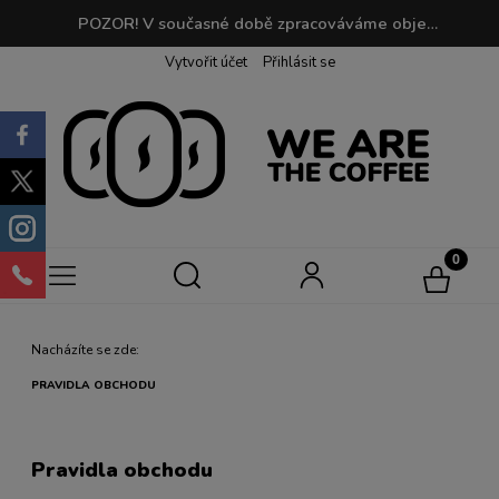
POZOR! V současné době zpracováváme objednávky do 2 dnů. Při objednávkách nad 190 PLN je doprava zdarma! | Při nákupu můžete sbírat body, které můžete později vyměnit za svou oblíbenou kávu!
Vytvořit účet
Přihlásit se
Nacházíte se zde:
PRAVIDLA OBCHODU
Pravidla obchodu