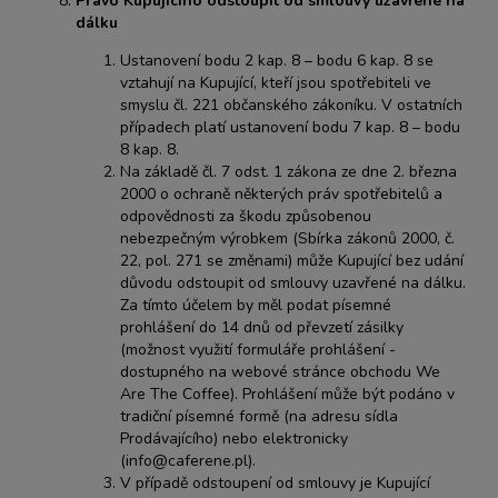
Právo Kupujícího odstoupit od smlouvy uzavřené na
dálku
Ustanovení bodu 2 kap. 8 – bodu 6 kap. 8 se
vztahují na Kupující, kteří jsou spotřebiteli ve
smyslu čl. 221 občanského zákoníku. V ostatních
případech platí ustanovení bodu 7 kap. 8 – bodu
8 kap. 8.
Na základě čl. 7 odst. 1 zákona ze dne 2. března
2000 o ochraně některých práv spotřebitelů a
odpovědnosti za škodu způsobenou
nebezpečným výrobkem (Sbírka zákonů 2000, č.
22, pol. 271 se změnami) může Kupující bez udání
důvodu odstoupit od smlouvy uzavřené na dálku.
Za tímto účelem by měl podat písemné
prohlášení do 14 dnů od převzetí zásilky
(možnost využití formuláře prohlášení -
dostupného na webové stránce obchodu We
Are The Coffee). Prohlášení může být podáno v
tradiční písemné formě (na adresu sídla
Prodávajícího) nebo elektronicky
(
info@caferene.pl
).
V případě odstoupení od smlouvy je Kupující