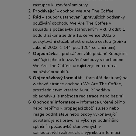
zástupce k uzavření smlouvy.
Prodávající
– obchod We Are The Coffee.
Řád
– soubor ustanovení upravujících podmínky
používání obchodu We Are The Coffee v
souladu s požadavky stanovenými v čl. 8 odst. 1
bodu 3 zákona ze dne 18. července 2002 o
poskytování služeb elektronickou cestou (Sbírka
zákonů 2002, č. 144, pol. 1204 se změnami).
Objednávka
- prohlášení vůle podané Kupujícím,
směřující přímo k uzavření smlouvy s obchodem
We Are The Coffee, určující zejména druh a
množství produktů.
Objednávkový formulář
– formulář dostupný na
webové stránce obchodu We Are The Coffee,
prostřednictvím kterého Kupující podává
objednávku (s možností registrace nebo bez ní).
Obchodní informace
– informace určené přímo
nebo nepřímo k propagaci zboží, služeb nebo
image podnikatele nebo osoby vykonávající
povolání, jehož právo na výkon je podmíněno
splněním požadavků stanovených v
samostatných zákonech, s výjimkou informací