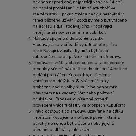
povinen neprodleně, nejpozději však do 14 dnů
od podání prohlášení, vrátit přijaté zboží ve
stejném stavu, pokud změna nebyla nezbytná v
rámci běžného užívání. Zboží by mělo být vráceno
na adresu sídla Prodávajícího. Prodávající
nepřijímá zásilky zaslané „na dobírku“.
Náklady spojené s doručením zásilky
Prodávajícímu v případě využití tohoto práva
nese Kupující. Zásilka by měla být řádně
zabezpečena proti poškození během přepravy.
Prodávající vrátí zaplacenou cenu za objednané
produkty včetně nákladů na dodání do 14 dnů od
podání prohlášení Kupujícího, o kterém je
zmíněno v bodě 2 kap. 8. Vrácení částky
proběhne podle volby Kupujícího bankovním
převodem na uvedený účet nebo poštovní
poukázkou. Prodávající písemně potvrdí
provedení vrácení částky ve prospěch Kupujícího.
Právo odstoupit od smlouvy uzavřené na dálku
nepřísluší Kupujícímu v případě plnění, která z
povahy nemohou být vrácena nebo jejichž
předmět podléhá rychlé zkáze.
Pokud je Kupujícím subjekt, který není