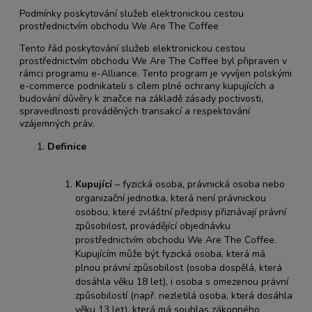
Podmínky poskytování služeb elektronickou cestou
prostřednictvím obchodu We Are The Coffee
Tento řád poskytování služeb elektronickou cestou
prostřednictvím obchodu We Are The Coffee byl připraven v
rámci programu e-Alliance. Tento program je vyvíjen polskými
e-commerce podnikateli s cílem plné ochrany kupujících a
budování důvěry k značce na základě zásady poctivosti,
spravedlnosti prováděných transakcí a respektování
vzájemných práv.
Definice
Kupující
– fyzická osoba, právnická osoba nebo
organizační jednotka, která není právnickou
osobou, které zvláštní předpisy přiznávají právní
způsobilost, provádějící objednávku
prostřednictvím obchodu We Are The Coffee.
Kupujícím může být fyzická osoba, která má
plnou právní způsobilost (osoba dospělá, která
dosáhla věku 18 let), i osoba s omezenou právní
způsobilostí (např. nezletilá osoba, která dosáhla
věku 13 let), která má souhlas zákonného