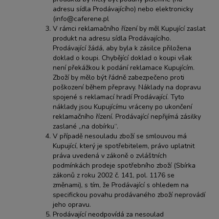
adresu sídla Prodávajícího) nebo elektronicky
(
info@caferene.pl
V rámci reklamačního řízení by měl Kupující zaslat
produkt na adresu sídla Prodávajícího.
Prodávající žádá, aby byla k zásilce přiložena
doklad o koupi. Chybějící doklad o koupi však
není překážkou k podání reklamace Kupujícím.
Zboží by mělo být řádně zabezpečeno proti
poškození během přepravy. Náklady na dopravu
spojené s reklamací hradí Prodávající. Tyto
náklady jsou Kupujícímu vráceny po ukončení
reklamačního řízení. Prodávající nepřijímá zásilky
zaslané „na dobírku“.
V případě nesouladu zboží se smlouvou má
Kupující, který je spotřebitelem, právo uplatnit
práva uvedená v zákoně o zvláštních
podmínkách prodeje spotřebního zboží (Sbírka
zákonů z roku 2002 č. 141, pol. 1176 se
změnami), s tím, že Prodávající s ohledem na
specifickou povahu prodávaného zboží neprovádí
jeho opravu.
Prodávající neodpovídá za nesoulad