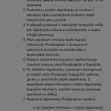
občanský zákoník (Sbírka zákonů č. 16, pol. 93 se
změnami).
Podmínkou podání objednávky je souhlas s
obsahem řádu a poskytnutí osobních údajů
označených jako povinné.
V případě problémů s odesláním formuláře může
být objednávka přijata prostřednictvím e-mailu:
info@caferene.pl
.
Před uzavřením smlouvy bude Kupující
informován Prodávajícím o dostupnosti
vybraných produktů na skladě nebo u
dodavatelů obchodu.
Podaná objednávka Kupujícím nepředstavuje
uzavření smlouvy mezi Prodávajícím a Kupujícím.
Po obdržení objednávky a potvrzení dostupnosti
produktů zašle Prodávající Kupujícímu zpětnou
zprávu s potvrzením přijetí objednávky. S
okamžikem přijetí informace o přijetí objednávky
Kupujícím dochází k uzavření smlouvy (smlouva
uzavřená na dálku).
Realizace objednávky Prodávajícím nastává:
po obdržení informace o přijetí objednávky