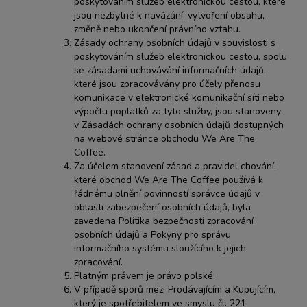
poskytováním služeb elektronickou cestou, které
jsou nezbytné k navázání, vytvoření obsahu,
změně nebo ukončení právního vztahu.
Zásady ochrany osobních údajů v souvislosti s
poskytováním služeb elektronickou cestou, spolu
se zásadami uchovávání informačních údajů,
které jsou zpracovávány pro účely přenosu
komunikace v elektronické komunikační síti nebo
výpočtu poplatků za tyto služby, jsou stanoveny
v Zásadách ochrany osobních údajů dostupných
na webové stránce obchodu We Are The
Coffee.
Za účelem stanovení zásad a pravidel chování,
které obchod We Are The Coffee používá k
řádnému plnění povinností správce údajů v
oblasti zabezpečení osobních údajů, byla
zavedena Politika bezpečnosti zpracování
osobních údajů a Pokyny pro správu
informačního systému sloužícího k jejich
zpracování.
Platným právem je právo polské.
V případě sporů mezi Prodávajícím a Kupujícím,
který je spotřebitelem ve smyslu čl. 221