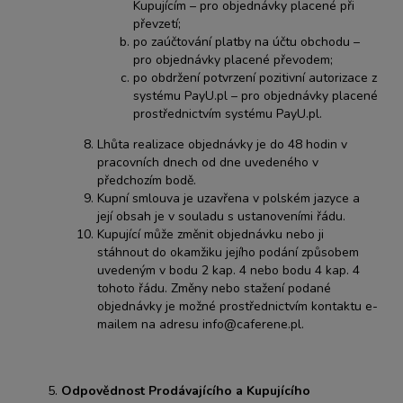
Kupujícím – pro objednávky placené při
převzetí;
po zaúčtování platby na účtu obchodu –
pro objednávky placené převodem;
po obdržení potvrzení pozitivní autorizace z
systému PayU.pl – pro objednávky placené
prostřednictvím systému PayU.pl.
Lhůta realizace objednávky je do 48 hodin v
pracovních dnech od dne uvedeného v
předchozím bodě.
Kupní smlouva je uzavřena v polském jazyce a
její obsah je v souladu s ustanoveními řádu.
Kupující může změnit objednávku nebo ji
stáhnout do okamžiku jejího podání způsobem
uvedeným v bodu 2 kap. 4 nebo bodu 4 kap. 4
tohoto řádu. Změny nebo stažení podané
objednávky je možné prostřednictvím kontaktu e-
mailem na adresu
info@caferene.pl
.
Odpovědnost Prodávajícího a Kupujícího