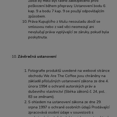
Zboží by mělo být řádně zabezpečeno proti
poškození během přepravy. Ustanovení bodu 6
kap. 9 a bodu 7 kap. 9 se použijí odpovídajícím
způsobem.
Práva Kupujícího z titulu nesouladu zboží se
smlouvou nebo z vad věci neomezují ani
nevylučují práva vyplývající ze záruky, pokud byla
poskytnuta.
Závěrečná ustanovení
Fotografie produktů uvedené na webové stránce
obchodu We Are The Coffee jsou chráněny na
základě příslušných ustanovení zákona ze dne 4.
února 1994 o ochraně autorských práv a
duševního vlastnictví (Sbírka zákonů č. 24, pol.
83 se změnami).
S ohledem na ustanovení zákona ze dne 29.
srpna 1997 o ochraně osobních údajů Prodávající
zpracovává osobní údaje v souvislosti s