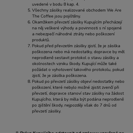
uvedené v bodu 8 kap. 4.
Všechny zásilky realizované obchodem We Are
The Coffee jsou pojištěny.
Okamžikem převzetí zásilky Kupujícím přecházejí
na něj veškeré výhody a povinnosti s ní spojené
a nebezpečí náhodné ztráty nebo poškození
produktů.
Pokud před převzetím zásilky zjistí, že je zásilka
poškozena nebo má nedostatky, dopravce by měl
neprodleně sestavit protokol o stavu zásilky a
okolnostech vzniku škody. Kupující může také
požádat o vyhotovení takového protokolu, pokud
zjistí, že je zásilka poškozena.
Pokud po převzetí zásilky objeví nedostatky nebo
poškození, které nebylo možné zjistit zvenčí při
převzetí, dopravce stanoví stav zásilky na žádost
Kupujícího, která by měla být podána neprodleně
po zjištění škody, nejpozději však do 7 dnů od
převzetí zásilky.