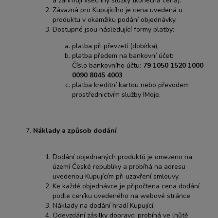
a zahrnují všechny složky (konečná cena).
Závazná pro Kupujícího je cena uvedená u
produktu v okamžiku podání objednávky.
Dostupné jsou následující formy platby:
platba při převzetí (dobírka),
platba předem na bankovní účet:
Číslo bankovního účtu:
79 1050 1520 1000
0090 8045 4003
platba kreditní kartou nebo převodem
prostřednictvím služby IMoje.
Náklady a způsob dodání
Dodání objednaných produktů je omezeno na
území České republiky a probíhá na adresu
uvedenou Kupujícím při uzavření smlouvy.
Ke každé objednávce je připočtena cena dodání
podle ceníku uvedeného na webové stránce.
Náklady na dodání hradí Kupující.
Odevzdání zásilky dopravci probíhá ve lhůtě