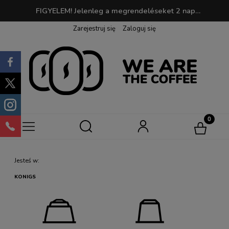
FIGYELEM! Jelenleg a megrendeléseket 2 napon belül dolgozzuk fel. 190 PLN feletti megrendelések esetén a szállítás ingyenes! | Vásárláskor pontokat gyűjthetsz, amelyeket később kedvenc kávédra válthatsz be!
Zarejestruj się
Zaloguj się
Jesteś w:
KONIGS