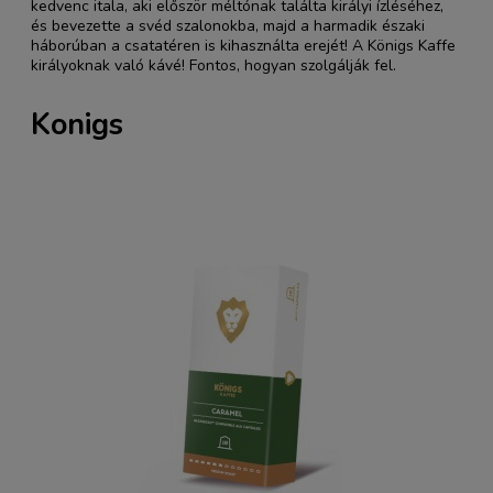
kedvenc itala, aki először méltónak találta királyi ízléséhez,
és bevezette a svéd szalonokba, majd a harmadik északi
háborúban a csatatéren is kihasználta erejét! A Königs Kaffe
királyoknak való kávé! Fontos, hogyan szolgálják fel.
Konigs