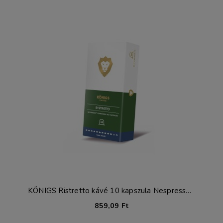
KÖNIGS Ristretto kávé 10 kapszula Nespresso®-hoz*
859,09 Ft