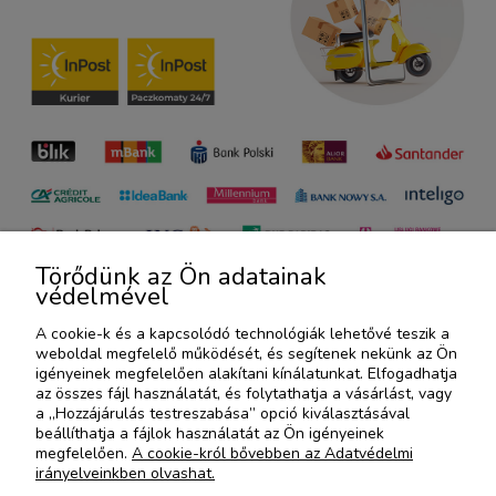
Törődünk az Ön adatainak
védelmével
A cookie-k és a kapcsolódó technológiák lehetővé teszik a
weboldal megfelelő működését, és segítenek nekünk az Ön
igényeinek megfelelően alakítani kínálatunkat. Elfogadhatja
WE ARE THE COFFEE
az összes fájl használatát, és folytathatja a vásárlást, vagy
a „Hozzájárulás testreszabása” opció kiválasztásával
beállíthatja a fájlok használatát az Ön igényeinek
AKCIÓK ÉS ÚJ TERMÉKEK
megfelelően.
A cookie-król bővebben az Adatvédelmi
irányelveinkben olvashat.