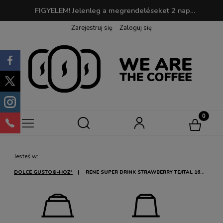
FIGYELEM! Jelenleg a megrendeléseket 2 napon belül dolgozzuk fel. 190 PLN feletti megrendelések esetén a szállítás ingyenes! | Vásárláskor pontokat gyűjthetsz, amelyeket később kedvenc kávédra válthatsz be!
Zarejestruj się
Zaloguj się
Jesteś w:
DOLCE GUSTO®-HOZ*
RENE SUPER DRINK STRAWBERRY TEJITAL 16
KAPSZULA DOLCE GUSTO®-HOZ*