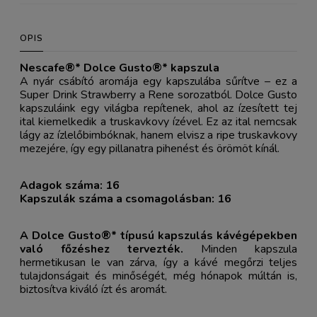
OPIS
Nescafe®* Dolce Gusto®* kapszula
A nyár csábító aromája egy kapszulába sűrítve – ez a
Super Drink Strawberry a Rene sorozatból. Dolce Gusto
kapszuláink egy világba repítenek, ahol az ízesített tej
ital kiemelkedik a truskavkovy ízével. Ez az ital nemcsak
lágy az ízlelőbimbóknak, hanem elvisz a ripe truskavkovy
mezejére, így egy pillanatra pihenést és örömöt kínál.
Adagok száma: 16
Kapszulák száma a csomagolásban: 16
A Dolce Gusto®* típusú kapszulás kávégépekben
való főzéshez tervezték.
Minden kapszula
hermetikusan le van zárva, így a kávé megőrzi teljes
tulajdonságait és minőségét, még hónapok múltán is,
biztosítva kiváló ízt és aromát.