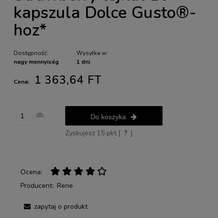
kapszula Dolce Gusto®-
hoz*
Dostępność:
Wysyłka w:
nagy mennyiség
1 dni
1 363,64 FT
Cena:
db.
Do koszyka
Zyskujesz
15
pkt [
?
]
Ocena:
Producent:
Rene
zapytaj o produkt