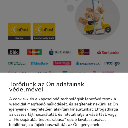
Törődünk az Ön adatainak
védelmével
A cookie-k és a kapcsolódó technológiák lehetővé teszik a
weboldal megfelelő működését, és segítenek nekünk az Ön
igényeinek megfelelően alakítani kínálatunkat. Elfogadhatja
WE ARE THE COFFEE
az összes fájl használatát, és folytathatja a vásárlást, vagy
a „Hozzájárulás testreszabása” opció kiválasztásával
beállíthatja a fájlok használatát az Ön igényeinek
AKCIÓK ÉS ÚJ TERMÉKEK