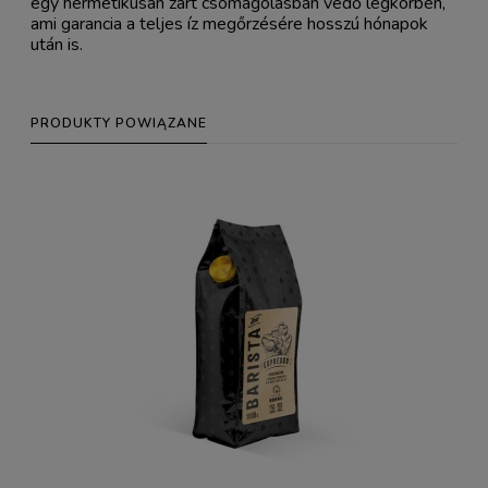
egy hermetikusan zárt csomagolásban védő légkörben,
ami garancia a teljes íz megőrzésére hosszú hónapok
után is.
PRODUKTY POWIĄZANE