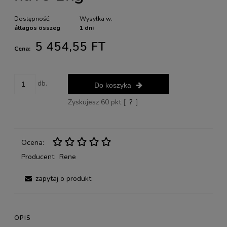
Dostępność:
Wysyłka w:
átlagos összeg
1 dni
5 454,55 FT
Cena:
db.
Do koszyka
Zyskujesz
60
pkt [
?
]
Ocena:
Producent:
Rene
zapytaj o produkt
OPIS