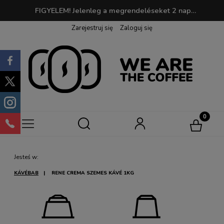
FIGYELEM! Jelenleg a megrendeléseket 2 napon belül dolgozzuk fel. 190 PLN feletti megrendelések esetén a szállítás ingyenes! | Vásárláskor pontokat gyűjthetsz, amelyeket később kedvenc kávédra válthatsz be!
Zarejestruj się
Zaloguj się
Jesteś w:
KÁVÉBAB
RENE CREMA SZEMES KÁVÉ 1KG