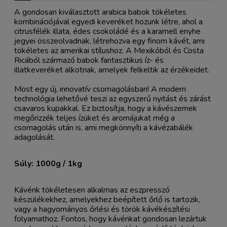
A gondosan kiválasztott arabica babok tökéletes
kombinációjával egyedi keveréket hozunk létre, ahol a
citrusfélék illata, édes csokoládé és a karamell enyhe
jegyei összeolvadnak, létrehozva egy finom kávét, ami
tökéletes az amerikai stílushoz. A Mexikóból és Costa
Ricából származó babok fantasztikus íz- és
illatkeveréket alkotnak, amelyek felkeltik az érzékeidet.
Most egy új, innovatív csomagolásban! A modern
technológia lehetővé teszi az egyszerű nyitást és zárást
csavaros kupakkal. Ez biztosítja, hogy a kávészemek
megőrizzék teljes ízüket és aromájukat még a
csomagolás után is, ami megkönnyíti a kávézabálék
adagolását.
Súly: 1000g / 1kg
Kávénk tökéletesen alkalmas az eszpresszó
készülékekhez, amelyekhez beépített őrlő is tartozik,
vagy a hagyományos őrlési és török kávékészítési
folyamathoz. Fontos, hogy kávénkat gondosan lezártuk