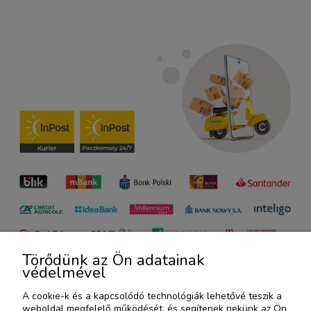
Törődünk az Ön adatainak
védelmével
A cookie-k és a kapcsolódó technológiák lehetővé teszik a
weboldal megfelelő működését, és segítenek nekünk az Ön