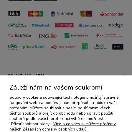
WE ARE THE COFFEE
Záleží nám na vašem soukromí
PŘEDPISY
Soubory cookie a související technologie umožňují správné
fungování webu a pomáhají nám přizpůsobit nabídku vašim
AKCE A NOVÉ PRODUKTY
potřebám. Můžete souhlasit s naším používáním všech
těchto souborů a přejít do obchodu nebo upravit použití
souborů podle vašich preferencí výběrem možnosti
SPECIÁLNÍ KOLEKCE
„Přizpůsobit souhlasy“.
Více o cookies si můžete přečíst v
našich Zásadách ochrany osobních údajů.