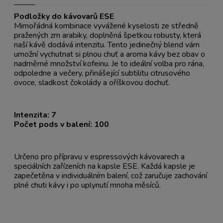
Podložky do kávovarů ESE
Mimořádná kombinace vyvážené kyselosti ze středně
pražených zrn arabiky, doplněná špetkou robusty, která
naší kávě dodává intenzitu. Tento jedinečný blend vám
umožní vychutnat si plnou chuť a aroma kávy bez obav o
nadměrné množství kofeinu. Je to ideální volba pro rána,
odpoledne a večery, přinášející subtilitu citrusového
ovoce, sladkost čokolády a oříškovou dochuť.
Intenzita: 7
Počet pods v balení: 100
Určeno pro přípravu v espressových kávovarech a
speciálních zařízeních na kapsle ESE. Každá kapsle je
zapečetěna v individuálním balení, což zaručuje zachování
plné chuti kávy i po uplynutí mnoha měsíců.