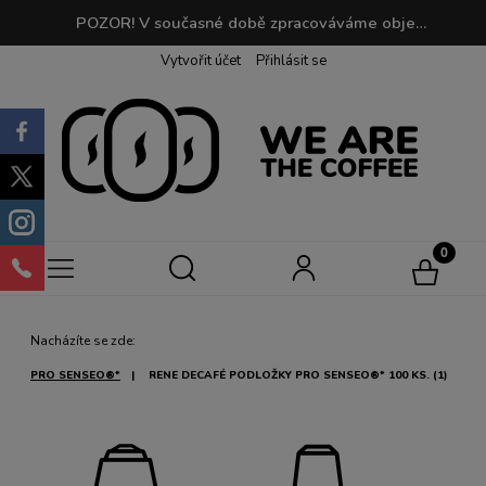
POZOR! V současné době zpracováváme objednávky do 2 dnů. Při objednávkách nad 190 PLN je doprava zdarma! | Při nákupu můžete sbírat body, které můžete později vyměnit za svou oblíbenou kávu!
Vytvořit účet
Přihlásit se
Nacházíte se zde:
PRO SENSEO®*
RENE DECAFÉ PODLOŽKY PRO SENSEO®* 100 KS. (1)