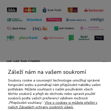
WE ARE THE COFFEE
Záleží nám na vašem soukromí
PŘEDPISY
Soubory cookie a související technologie umožňují správné
fungování webu a pomáhají nám přizpůsobit nabídku vašim
AKCE A NOVÉ PRODUKTY
potřebám. Můžete souhlasit s naším používáním všech
těchto souborů a přejít do obchodu nebo upravit použití
souborů podle vašich preferencí výběrem možnosti
SPECIÁLNÍ KOLEKCE
„Přizpůsobit souhlasy“.
Více o cookies si můžete přečíst v
našich Zásadách ochrany osobních údajů.