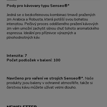
Pody pro kávovary typu Senseo®*
Jedná se o bezkofeinovou kombinaci tmavě pražených
zrn Arabica a Robusta, která potěší svou bohatou
intenzitou. Pečlivý proces odděleného pražení kávových
zrn vám umožní zachytit silnou chuť tohoto aromatického
espressa. Ideální pro příznivce výrazných a
plnohodnotných káv.
Intenzita: 7
Počet podložek v balení: 100
Navrženo pro vaření ve strojích Senseo®*.
Naše
produkty jsou baleny v ochranné atmosféře, takže si
čerstvou kávu můžete užívat velmi dlouho.