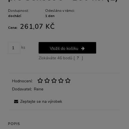
Dostupnost:
Odesláno v rámci:
dochází
1 den
261,07 KČ
Cena:
ks
Vložit do košíku
Získáváte
46
bodů [
?
]
Hodnocení:
Dodavatel:
Rene
Zeptejte se na výrobek
POPIS