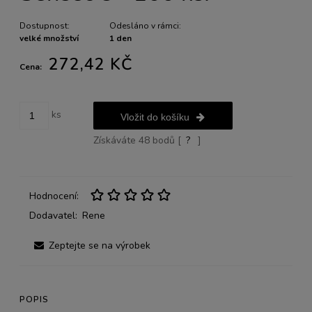
Dostupnost:
Odesláno v rámci:
velké množství
1 den
272,42 KČ
Cena:
ks
Vložit do košíku
Získáváte
48
bodů [
?
]
Hodnocení:
Dodavatel:
Rene
Zeptejte se na výrobek
POPIS