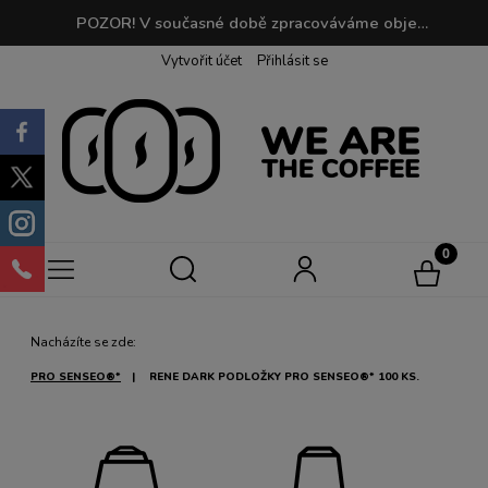
POZOR! V současné době zpracováváme objednávky do 2 dnů. Při objednávkách nad 190 PLN je doprava zdarma! | Při nákupu můžete sbírat body, které můžete později vyměnit za svou oblíbenou kávu!
Vytvořit účet
Přihlásit se
Nacházíte se zde:
PRO SENSEO®*
RENE DARK PODLOŽKY PRO SENSEO®* 100 KS.