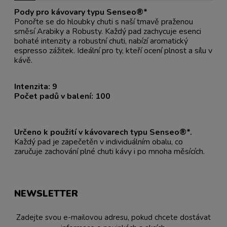
Pody pro kávovary typu Senseo®*
Ponořte se do hloubky chuti s naší tmavě praženou
směsí Arabiky a Robusty. Každý pad zachycuje esenci
bohaté intenzity a robustní chuti, nabízí aromatický
espresso zážitek. Ideální pro ty, kteří ocení plnost a sílu v
kávě.
Intenzita: 9
Počet padů v balení: 100
Určeno k použití v kávovarech typu Senseo®*.
Každý pad je zapečetěn v individuálním obalu, co
zaručuje zachování plné chuti kávy i po mnoha měsících.
NEWSLETTER
Zadejte svou e-mailovou adresu, pokud chcete dostávat