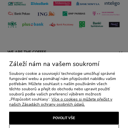
WE ARE THE COFFEE
Záleží nám na vašem soukromí
PŘEDPISY
Soubory cookie a související technologie umožňují správné
fungování webu a pomáhají nám přizpůsobit nabídku vašim
AKCE A NOVÉ PRODUKTY
potřebám. Můžete souhlasit s naším používáním všech
těchto souborů a přejít do obchodu nebo upravit použití
souborů podle vašich preferencí výběrem možnosti
SPECIÁLNÍ KOLEKCE
„Přizpůsobit souhlasy“.
Více o cookies si můžete přečíst v
našich Zásadách ochrany osobních údajů.
Nescafé®
,
Dolce Gusto®
,
Nespresso®
,
Senseo®
a
ESE®
jsou
POVOLIT VŠE
registrované ochranné známky, se kterými We are the Coffee ani
Rene Coffee Pads nejsou nijak spojeny nebo sdruženy. Všechna práva